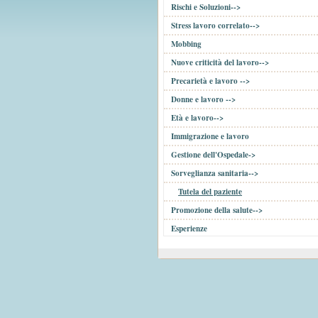
Rischi e Soluzioni-->
Stress lavoro correlato-->
Mobbing
Nuove criticità del lavoro-->
Precarietà e lavoro -->
Donne e lavoro -->
Età e lavoro-->
Immigrazione e lavoro
Gestione dell'Ospedale->
Sorveglianza sanitaria-->
Tutela del paziente
Promozione della salute-->
Esperienze