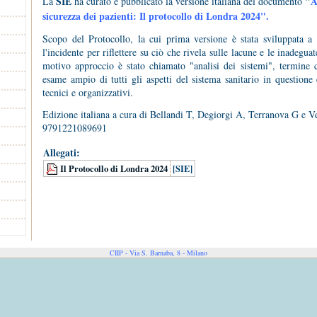
SIE
"
A
La
ha curato e pubblicato la versione italiana del documento
sicurezza dei pazienti: Il protocollo di Londra 2024".
Scopo del Protocollo, la cui prima versione è stata sviluppata a
l'incidente per riflettere su ciò che rivela sulle lacune e le inadegua
motivo approccio è stato chiamato "analisi dei sistemi", termine
esame ampio di tutti gli aspetti del sistema sanitario in questione 
tecnici e organizzativi.
Edizione italiana a cura di Bellandi T, Degiorgi A, Terranova G e 
9791221089691
Allegati:
Il Protocollo di Londra 2024
[SIE]
CIIP - Via S. Barnaba, 8 - Milano