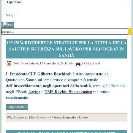
Esperienze
Sei qui:
Cerca
12/1/2024 RIVEDERE LE STRATEGIE PER LA TUTELA DELLA
SALUTE E SICUREZZA SUL LAVORO PER GLI OVER 67 IN
SANITÀ
Pubblicato Sabato, 13 Gennaio 2024 10:46
|
| Visite: 1964
Gilberto Boschiroli
Il Presidente CIIP
è stato intervistato da
Quotidiano Sanità sul tema critico e sempre più attuale
invecchiamento negli operatori della sanità
dell’
, tema già affrontato
negli EBook
Ageing
e
DMS-Rischio Biomeccanico
ma acuito
recentemente.
Leggi tutto...
Categoria:
Età e lavoro -->
/
Invecchiamento e lavoro