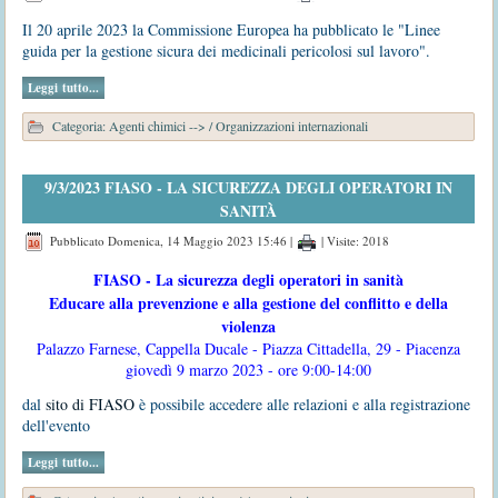
Il 20 aprile 2023 la Commissione Europea ha pubblicato le "Linee
guida per la gestione sicura dei medicinali pericolosi sul lavoro".
Leggi tutto...
Categoria:
Agenti chimici -->
/
Organizzazioni internazionali
9/3/2023 FIASO - LA SICUREZZA DEGLI OPERATORI IN
SANITÀ
Pubblicato Domenica, 14 Maggio 2023 15:46
|
| Visite: 2018
FIASO - La sicurezza degli operatori in sanità
Educare alla prevenzione e alla gestione del conflitto e della
violenza
Palazzo Farnese, Cappella Ducale - Piazza Cittadella, 29 -
Piacenza
giovedì 9 marzo 2023 - ore 9:00-14:00
dal
sito di FIASO
è possibile accedere alle relazioni e alla registrazione
dell'evento
Leggi tutto...