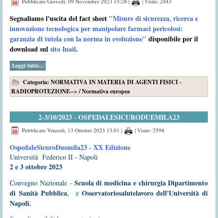
Pubblicato Giovedì, 09 Novembre 2023 15:28
|
| Visite: 2443
Segnaliamo l'uscita del fact sheet
"Misure di sicurezza, ricerca e
innovazione tecnologica per manipolare farmaci pericolosi:
garanzia di tutela con la norma in evoluzione"
disponibile per il
download sul
sito Inail
.
Leggi tutto...
Categoria:
NORMATIVA IN MATERIA DI AGENTI FISICI -
RADIOPROTEZIONE-->
/
Normativa europea
2-3/10/2023 - OSPEDALESICURODUEMILA23
Pubblicato Venerdì, 13 Ottobre 2023 13:01
|
| Visite: 2598
OspedaleSicuroDuemila23 - XX Edizione
Università Federico II - Napoli
2 e 3 ottobre 2023
Scuola di medicina e chirurgia Dipartimento
Convegno Nazionale -
di Sanità Pubblica
Osservatoriosalutelavoro dell'Università di
, e
Napoli.