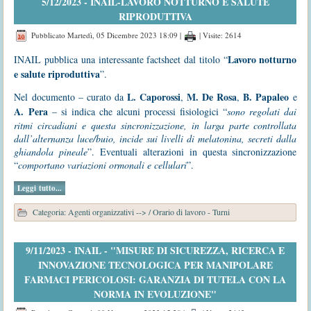
5/12/2023 - INAIL-LAVORO NOTTURNO E SALUTE
RIPRODUTTIVA
Pubblicato Martedì, 05 Dicembre 2023 18:09
|
| Visite: 2614
Lavoro notturno
INAIL pubblica una interessante factsheet dal titolo “
e salute riproduttiva
”.
L. Caporossi
M. De Rosa
B. Papaleo
Nel documento – curato da
,
,
e
A. Pera
– si indica che alcuni processi fisiologici “
sono regolati dai
ritmi circadiani e questa sincronizzazione, in larga parte controllata
dall’alternanza luce/buio, incide sui livelli di melatonina, secreti dalla
ghiandola pineale
”. Eventuali alterazioni in questa sincronizzazione
“
comportano variazioni ormonali e cellulari
”.
Leggi tutto...
Categoria:
Agenti organizzativi -->
/
Orario di lavoro - Turni
9/11/2023 - INAIL - "MISURE DI SICUREZZA, RICERCA E
INNOVAZIONE TECNOLOGICA PER MANIPOLARE
FARMACI PERICOLOSI: GARANZIA DI TUTELA CON LA
NORMA IN EVOLUZIONE"