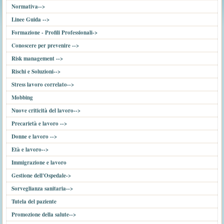
Normativa-->
Linee Guida -->
Formazione - Profili Professionali->
Conoscere per prevenire -->
Risk management -->
Rischi e Soluzioni-->
Stress lavoro correlato-->
Mobbing
Nuove criticità del lavoro-->
Precarietà e lavoro -->
Donne e lavoro -->
Età e lavoro-->
Immigrazione e lavoro
Gestione dell'Ospedale->
Sorveglianza sanitaria-->
Tutela del paziente
Promozione della salute-->