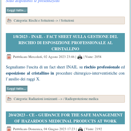
Sono disponibili le presentazioni
Leggi tutto...
Categoria:
Rischi e Soluzioni-->
/
Soluzioni
1/8/2023 - INAIL - FACT SHEET SULLA GESTIONE DEL
RISCHIO DI ESPOSIZIONE PROFESSIONALE AL
CRISTALLINO
Pubblicato Mercoledì, 02 Agosto 2023 23:46
|
| Visite: 2058
rischio professionale
Segnaliamo l'uscita di un fact sheet INAIL su
ed
esposizione al cristallino in
procedure chirurgico-interventistiche con
l’ausilio dei raggi X.
Leggi tutto...
Categoria:
Radiazioni ionizzanti -->
/
Radioprotezione medica
20/4/2023 - CE - GUIDANCE FOR THE SAFE MANAGEMENT
OF HAZARDOUS MEDICINAL PRODUCTS AT WORK
Pubblicato Domenica, 04 Giugno 2023 17:23
|
| Visite: 2192